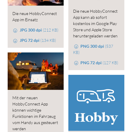
Die neue HobbyConnect
Die neue HobbyConnect
App kann ab sofort
App im Einsatz
kostenlos im Google Play
Store und Apple Store
JPG 300 dpi
(212 KB)
heruntergeladen werden
JPG 72 dpi
(134 KB)
PNG 300 dpi
(537
KB)
PNG 72 dpi
(127 KB)
Mit der neuen
HobbyConnect App
können wichtige
Funktionen im Fahrzeug
vom Handy aus gesteuert
werden