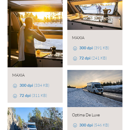
MAXIA
300 dpi
(391 KB)
72 dpi
(241 KB)
MAXIA
300 dpi
(334 KB)
72 dpi
(311 KB)
Optima De Luxe
300 dpi
(546 KB)