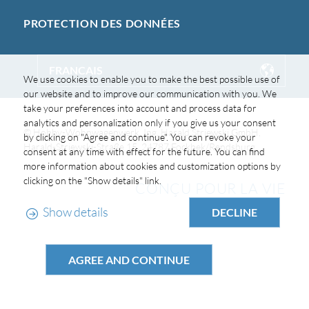
PROTECTION DES DONNÉES
FRANCAIS
We use cookies to enable you to make the best possible use of
our website and to improve our communication with you. We
take your preferences into account and process data for
analytics and personalization only if you give us your consent
© Hobby-Wohnwagenwerk, Ing. Harald Striewski GmbH,
by clicking on "Agree and continue". You can revoke your
Harald-Striewski-Straße 15, 24787 Fockbek/Rendsburg
consent at any time with effect for the future. You can find
more information about cookies and customization options by
clicking on the "Show details" link.
CONÇU POUR LA VIE
Show details
DECLINE
AGREE AND CONTINUE