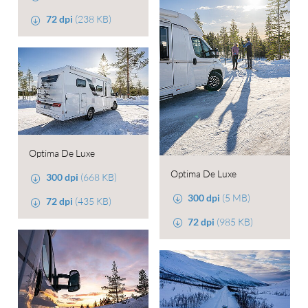
72 dpi
(238 KB)
Optima De Luxe
Optima De Luxe
300 dpi
(668 KB)
300 dpi
(5 MB)
72 dpi
(435 KB)
72 dpi
(985 KB)