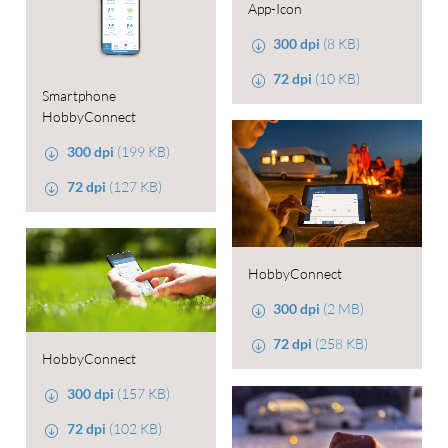
App-Icon
300 dpi
(8 KB)
72 dpi
(10 KB)
Smartphone
HobbyConnect
300 dpi
(199 KB)
72 dpi
(127 KB)
HobbyConnect
300 dpi
(2 MB)
72 dpi
(258 KB)
HobbyConnect
300 dpi
(157 KB)
72 dpi
(102 KB)