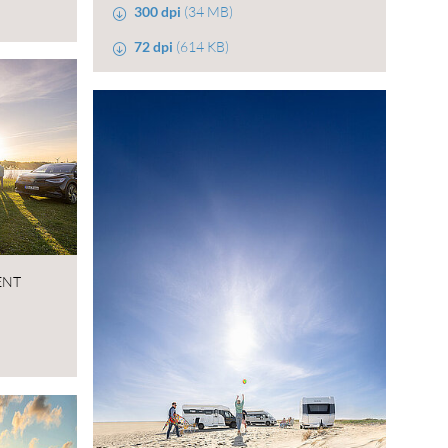
300 dpi
(34 MB)
72 dpi
(614 KB)
ENT