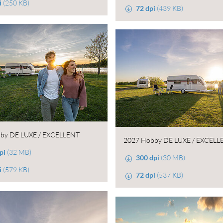
i
(250 KB)
72 dpi
(439 KB)
by DE LUXE / EXCELLENT
2027 Hobby DE LUXE / EXCELL
pi
(32 MB)
300 dpi
(30 MB)
i
(579 KB)
72 dpi
(537 KB)