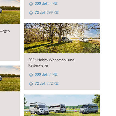
300 dpi
(4 MB)
72 dpi
(399 KB)
nwagen
2026 Hobby Wohnmobil und
Kastenwagen
300 dpi
(7 MB)
72 dpi
(772 KB)