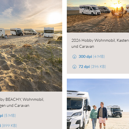
2026 Hobby Wohnmobil, Kaste
und Caravan
300 dpi
(4 MB)
72 dpi
(396 KB)
by BEACHY, Wohnmobil,
gen und Caravan
pi
(5 MB)
i
(899 KB)