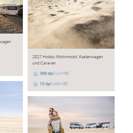
nwagen
2027 Hobby Wohnmobil, Kastenwagen
und Caravan
300 dpi
(14 MB)
72 dpi
(488 KB)