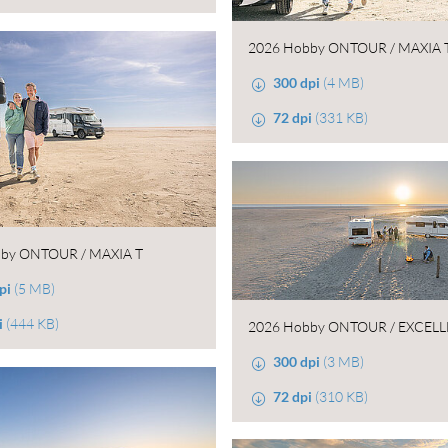
2026 Hobby ONTOUR / MAXIA 
300 dpi
(4 MB)
72 dpi
(331 KB)
by ONTOUR / MAXIA T
pi
(5 MB)
i
(444 KB)
2026 Hobby ONTOUR / EXCEL
300 dpi
(3 MB)
72 dpi
(310 KB)