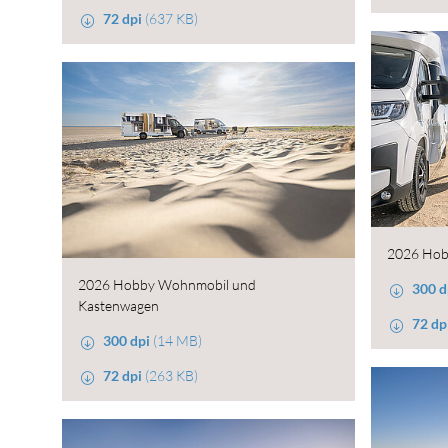
72 dpi
(637 KB)
2026 Hob
2026 Hobby Wohnmobil und
300 d
Kastenwagen
72 dp
300 dpi
(14 MB)
72 dpi
(263 KB)