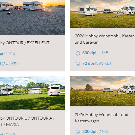
2026 Hobby Wohnmobil, Kaste
und Caravan
bby ONTOUR / EXCELLENT
300 dpi
(4 MB)
pi
(4 MB)
72 dpi
(391 KB)
i
(341 KB)
2025 Hobby Wohnmobil und
by ONTOUR C / ONTOUR A /
Kastenwagen
 / MAXIA T
300 dpi
(2 MB)
pi
(5 MB)