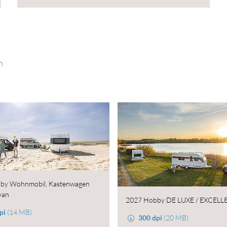
n
by Wohnmobil, Kastenwagen
van
2027 Hobby DE LUXE / EXCELL
pi
(14 MB)
300 dpi
(20 MB)