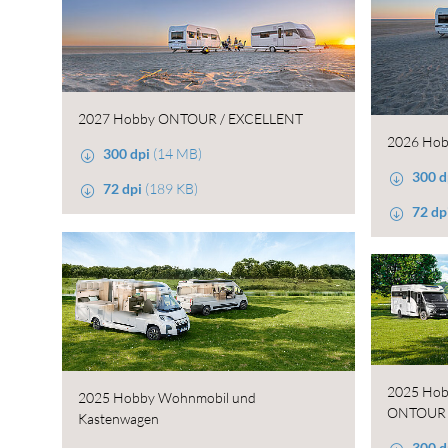
2027 Hobby ONTOUR / EXCELLENT
2026 Ho
300 dpi
(14 MB)
300 d
72 dpi
(189 KB)
72 dp
2025 Hob
2025 Hobby Wohnmobil und
ONTOUR T
Kastenwagen
300 d