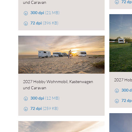
72 dp
und Caravan
300 dpi
(21 MB)
72 dpi
(396 KB)
2027 Hob
2027 Hobby Wohnmobil, Kastenwagen
und Caravan
300 d
300 dpi
(12 MB)
72 dp
72 dpi
(259 KB)