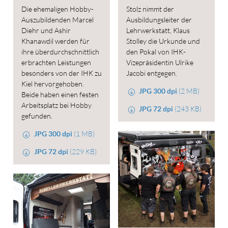
Die ehemaligen Hobby-
Stolz nimmt der
Auszubildenden Marcel
Ausbildungsleiter der
Diehr und Ashir
Lehrwerkstatt, Klaus
Khanawdil werden für
Stolley die Urkunde und
ihre überdurchschnittlich
den Pokal von IHK-
erbrachten Leistungen
Vizepräsidentin Ulrike
besonders von der IHK zu
Jacobi entgegen.
Kiel hervorgehoben.
JPG 300 dpi
(2 MB)
Beide haben einen festen
Arbeitsplatz bei Hobby
JPG 72 dpi
(243 KB)
gefunden.
JPG 300 dpi
(1 MB)
JPG 72 dpi
(229 KB)