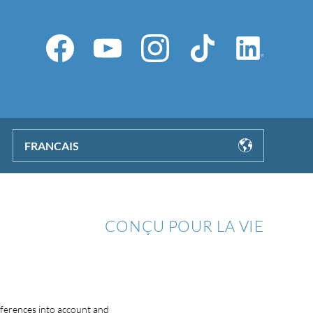
FRANCAIS
CONÇU POUR LA VIE
eferences into account and