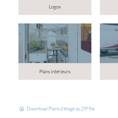
Logos
Plans intérieurs
Download Plans d'étage as ZIP file