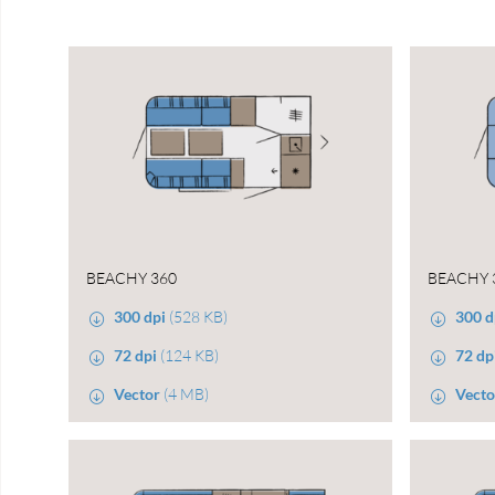
BEACHY 360
BEACHY 
300 dpi
(528 KB)
300 d
72 dpi
(124 KB)
72 dp
Vector
(4 MB)
Vecto