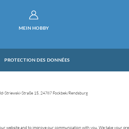
MEIN HOBBY
PROTECTION DES DONNÉES
d-Striewski-Straße 15, 24787 Fockbek/Rendsburg
f our website and to improve our communication with you. We take your pr