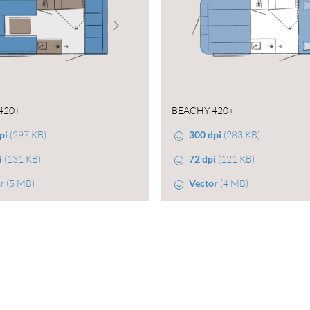
420+
BEACHY 420+
pi
(297 KB)
300 dpi
(283 KB)
i
(131 KB)
72 dpi
(121 KB)
r
(5 MB)
Vector
(4 MB)