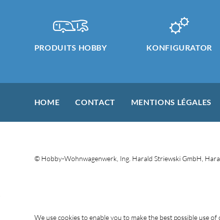
PRODUITS HOBBY
KONFIGURATOR
HOME
CONTACT
MENTIONS LÉGALES
© Hobby-Wohnwagenwerk, Ing. Harald Striewski GmbH, Haral
We use cookies to enable you to make the best possible use o