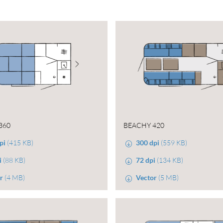
360
BEACHY 420
pi
(415 KB)
300 dpi
(559 KB)
i
(88 KB)
72 dpi
(134 KB)
r
(4 MB)
Vector
(5 MB)