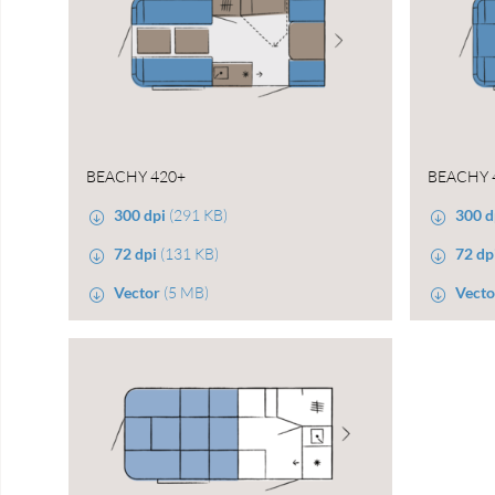
BEACHY 420+
BEACHY 
300 dpi
(291 KB)
300 d
72 dpi
(131 KB)
72 dp
Vector
(5 MB)
Vecto