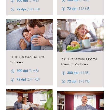
300 dpi
(3 MB)
72 dpi
(118 KB)
72 dpi
(130 KB)
2018 Caravan De Luxe
2018 Reisemobil Optima
Schlafen
Premium Wohnen
300 dpi
(3 MB)
300 dpi
(4 MB)
72 dpi
(147 KB)
72 dpi
(191 KB)