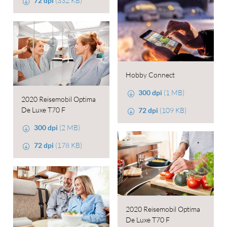
72 dpi
(332 KB)
Hobby Connect
300 dpi
(1 MB)
2020 Reisemobil Optima
De Luxe T70 F
72 dpi
(109 KB)
300 dpi
(2 MB)
72 dpi
(178 KB)
2020 Reisemobil Optima
De Luxe T70 F