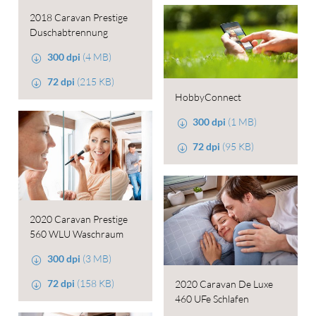
2018 Caravan Prestige
Duschabtrennung
300 dpi
(4 MB)
72 dpi
(215 KB)
HobbyConnect
300 dpi
(1 MB)
72 dpi
(95 KB)
2020 Caravan Prestige
560 WLU Waschraum
300 dpi
(3 MB)
72 dpi
(158 KB)
2020 Caravan De Luxe
460 UFe Schlafen