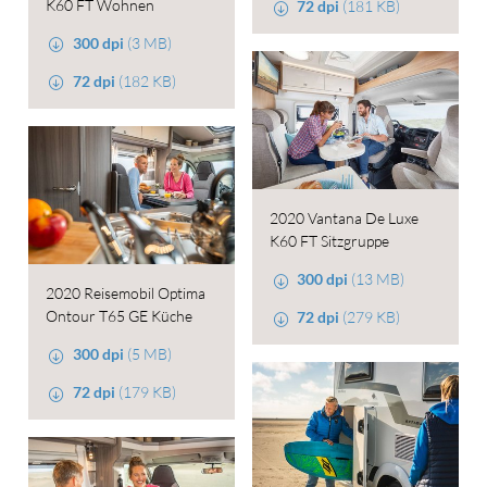
K60 FT Wohnen
72 dpi
(181 KB)
300 dpi
(3 MB)
72 dpi
(182 KB)
2020 Vantana De Luxe
K60 FT Sitzgruppe
300 dpi
(13 MB)
2020 Reisemobil Optima
Ontour T65 GE Küche
72 dpi
(279 KB)
300 dpi
(5 MB)
72 dpi
(179 KB)