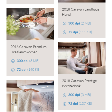
2018 Caravan Landhaus
Hund
300 dpi
(2 MB)
72 dpi
(111 KB)
2018 Caravan Premium
Dreiflammkocher
300 dpi
(3 MB)
72 dpi
(140 KB)
2018 Caravan Prestige
Bordtechnik
300 dpi
(3 MB)
72 dpi
(137 KB)