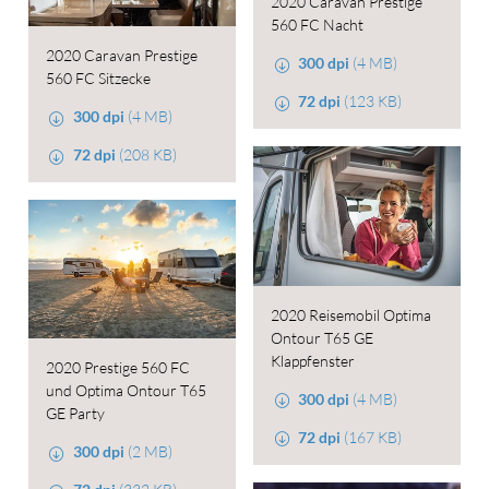
2020 Caravan Prestige
560 FC Nacht
2020 Caravan Prestige
300 dpi
(4 MB)
560 FC Sitzecke
72 dpi
(123 KB)
300 dpi
(4 MB)
72 dpi
(208 KB)
2020 Reisemobil Optima
Ontour T65 GE
Klappfenster
2020 Prestige 560 FC
und Optima Ontour T65
300 dpi
(4 MB)
GE Party
72 dpi
(167 KB)
300 dpi
(2 MB)