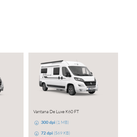
Vantana De Luxe K60 FT
300 dpi
(1 MB)
72 dpi
(569 KB)