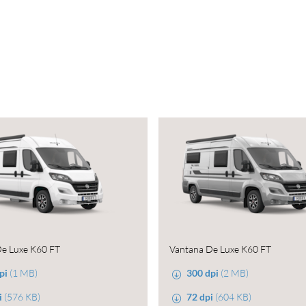
e Luxe K60 FT
Vantana De Luxe K60 FT
pi
(1 MB)
300 dpi
(2 MB)
i
(576 KB)
72 dpi
(604 KB)