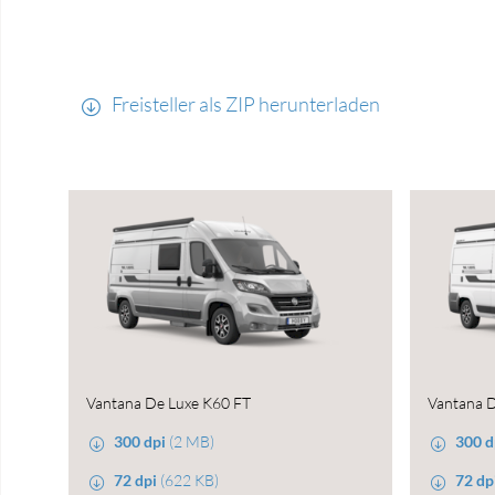
Freisteller als ZIP herunterladen
Vantana De Luxe K60 FT
Vantana D
300 dpi
(2 MB)
300 d
72 dpi
(622 KB)
72 dp