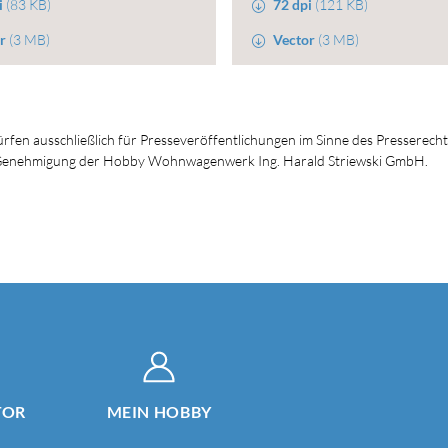
i
(83 KB)
72 dpi
(121 KB)
r
(3 MB)
Vector
(3 MB)
dürfen ausschließlich für Presseveröffentlichungen im Sinne des Presserech
en Genehmigung der Hobby Wohnwagenwerk Ing. Harald Striewski GmbH.
TOR
MEIN HOBBY