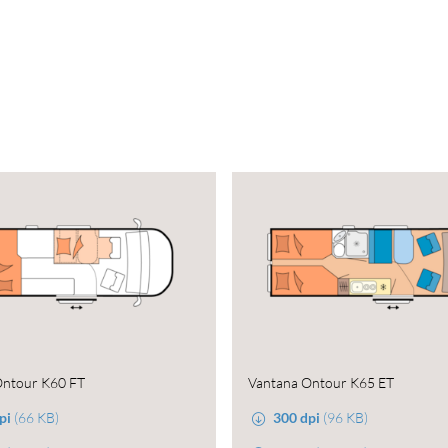
Ontour K60 FT
Vantana Ontour K65 ET
pi
(66 KB)
300 dpi
(96 KB)