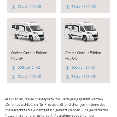
72 dpi
(618 KB)
72 dpi
(537 KB)
Optima Ontour Edition
Optima Ontour Edition
V65 GF
V65 GQ
300 dpi
(1 MB)
300 dpi
(1 MB)
72 dpi
(615 KB)
72 dpi
(615 KB)
Alle Medien, die im Presseportal zur Verfügung gestellt werden,
dürfen ausschließlich für Presseveröffentlichungen im Sinne des
Presserechtes frei/unentgeltlich genutzt werden. Eine gewerbliche
Nutzung ist generell untersagt. Ausnahmen bedürfen der