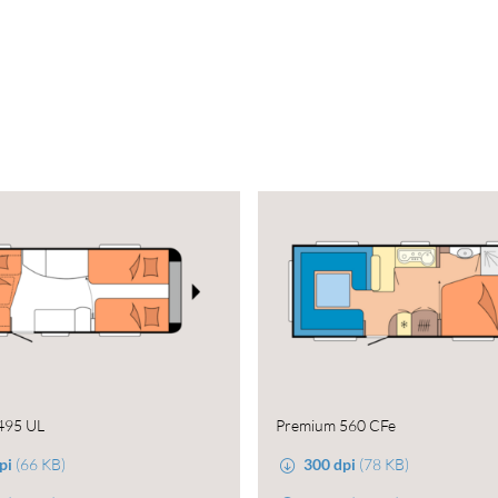
495 UL
Premium 560 CFe
pi
(66 KB)
300 dpi
(78 KB)