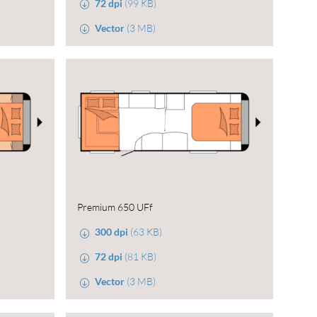
72 dpi
(99 KB)
Vector
(3 MB)
Premium 650 UFf
300 dpi
(63 KB)
72 dpi
(81 KB)
Vector
(3 MB)