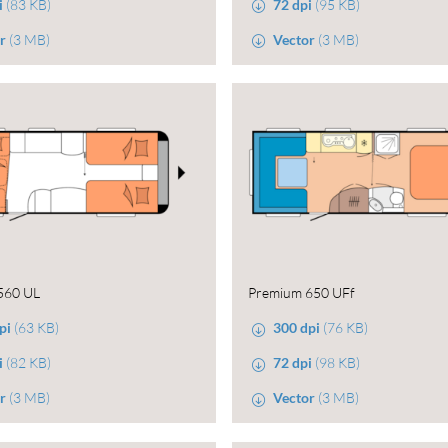
i
(83 KB)
72 dpi
(95 KB)
r
(3 MB)
Vector
(3 MB)
560 UL
Premium 650 UFf
pi
(63 KB)
300 dpi
(76 KB)
i
(82 KB)
72 dpi
(98 KB)
r
(3 MB)
Vector
(3 MB)