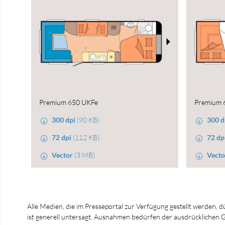
Premium 650 UKFe
Premium 
300 dpi
(90 KB)
300 d
72 dpi
(112 KB)
72 dp
Vector
(3 MB)
Vecto
Alle Medien, die im Presseportal zur Verfügung gestellt werden, 
ist generell untersagt. Ausnahmen bedürfen der ausdrücklich