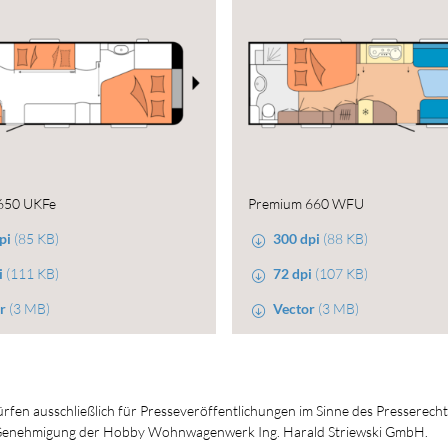
650 UKFe
Premium 660 WFU
pi
(85 KB)
300 dpi
(88 KB)
i
(111 KB)
72 dpi
(107 KB)
r
(3 MB)
Vector
(3 MB)
dürfen ausschließlich für Presseveröffentlichungen im Sinne des Presserech
en Genehmigung der Hobby Wohnwagenwerk Ing. Harald Striewski GmbH.