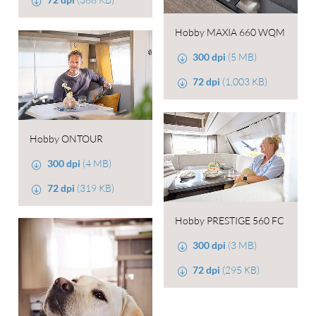
Hobby MAXIA 660 WQM
300 dpi
(5 MB)
72 dpi
(1,003 KB)
Hobby ONTOUR
300 dpi
(4 MB)
72 dpi
(319 KB)
Hobby PRESTIGE 560 FC
300 dpi
(3 MB)
72 dpi
(295 KB)