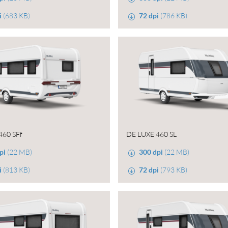
i
(683 KB)
72 dpi
(786 KB)
460 SFf
DE LUXE 460 SL
pi
(22 MB)
300 dpi
(22 MB)
i
(813 KB)
72 dpi
(793 KB)