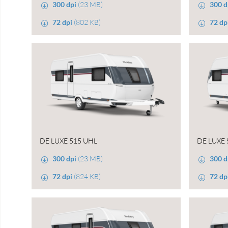
300 dpi
(23 MB)
300 d
72 dpi
(802 KB)
72 dp
DE LUXE 515 UHL
DE LUXE 
300 dpi
(23 MB)
300 d
72 dpi
(824 KB)
72 dp