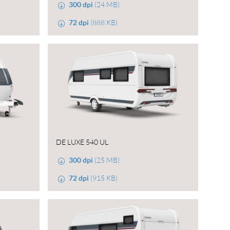
300 dpi
(24 MB)
72 dpi
(888 KB)
DE LUXE 540 UL
300 dpi
(25 MB)
72 dpi
(915 KB)