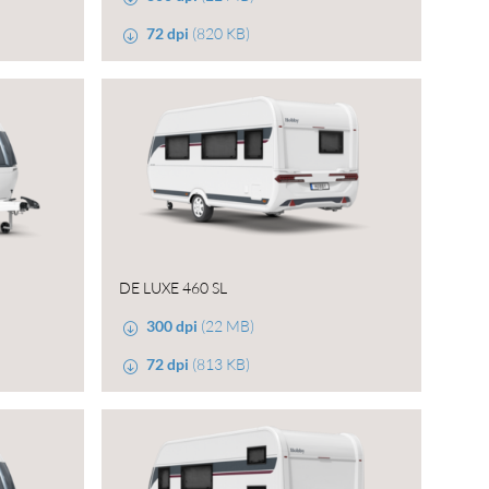
72 dpi
(820 KB)
DE LUXE 460 SL
300 dpi
(22 MB)
72 dpi
(813 KB)