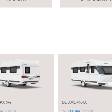
400 SFe
DE LUXE 460 LU
pi
(20 MB)
300 dpi
(22 MB)