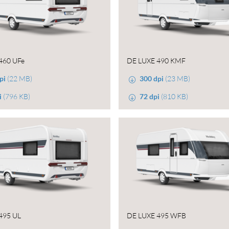
460 UFe
DE LUXE 490 KMF
pi
(22 MB)
300 dpi
(23 MB)
i
(796 KB)
72 dpi
(810 KB)
495 UL
DE LUXE 495 WFB