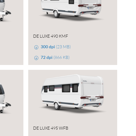
DE LUXE 490 KMF
300 dpi
(23 MB)
72 dpi
(866 KB)
DE LUXE 495 WFB