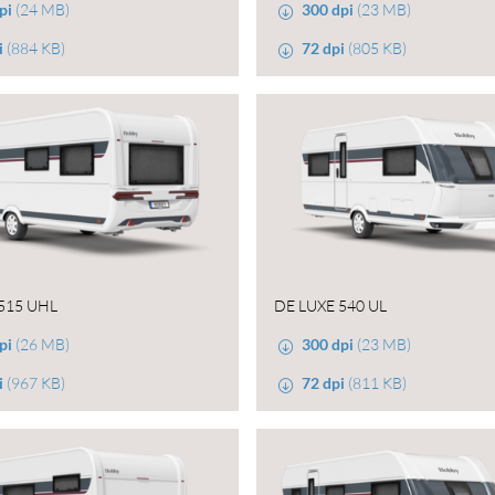
pi
(24 MB)
300 dpi
(23 MB)
i
(884 KB)
72 dpi
(805 KB)
515 UHL
DE LUXE 540 UL
pi
(26 MB)
300 dpi
(23 MB)
i
(967 KB)
72 dpi
(811 KB)