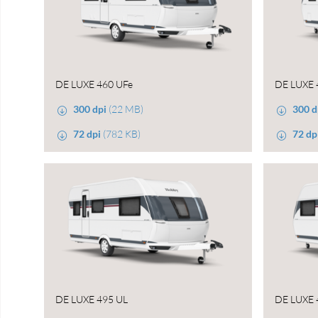
DE LUXE 460 UFe
DE LUXE 
300 dpi
(22 MB)
300 d
72 dpi
(782 KB)
72 dp
DE LUXE 495 UL
DE LUXE 