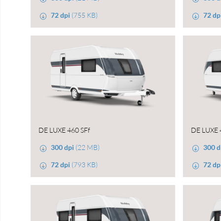
72 dpi
(755 KB)
72 dp
DE LUXE 460 SFf
DE LUXE 
300 dpi
(22 MB)
300 d
72 dpi
(793 KB)
72 dp