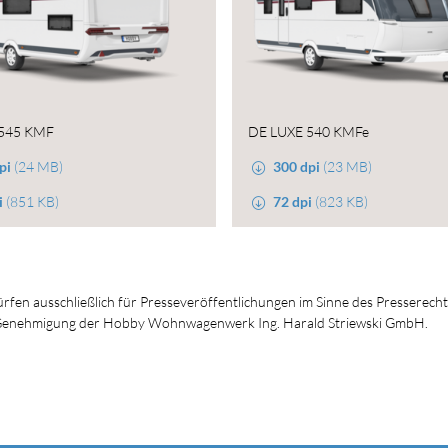
 545 KMF
DE LUXE 540 KMFe
pi
(24 MB)
300 dpi
(23 MB)
i
(851 KB)
72 dpi
(823 KB)
dürfen ausschließlich für Presseveröffentlichungen im Sinne des Presserech
en Genehmigung der Hobby Wohnwagenwerk Ing. Harald Striewski GmbH.