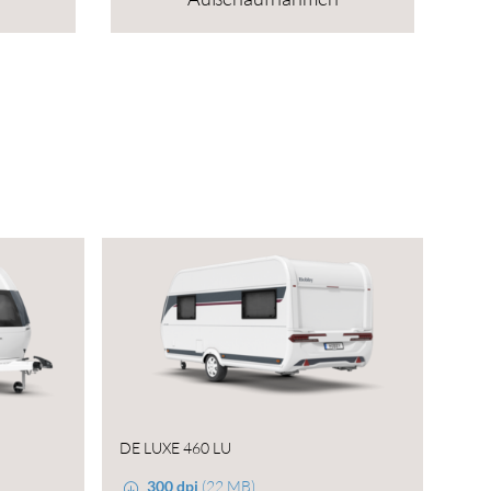
DE LUXE 460 LU
300 dpi
(22 MB)