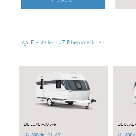
Freisteller als ZIP herunterladen
DE LUXE 400 SFe
DE LUXE 
300 dpi
(21 MB)
300 d