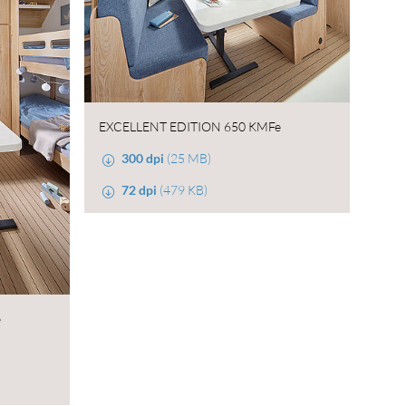
EXCELLENT EDITION 650 KMFe
300 dpi
(25 MB)
72 dpi
(479 KB)
e