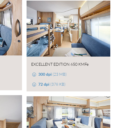
EXCELLENT EDITION 650 KMFe
300 dpi
(23 MB)
72 dpi
(378 KB)