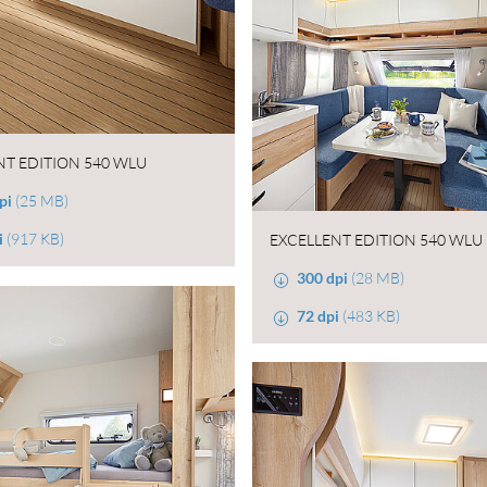
NT EDITION 540 WLU
pi
(25 MB)
i
(917 KB)
EXCELLENT EDITION 540 WLU
300 dpi
(28 MB)
72 dpi
(483 KB)