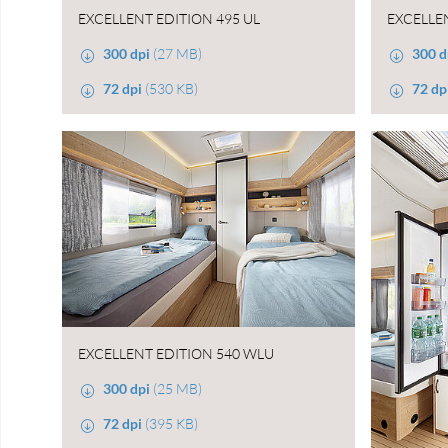
EXCELLENT EDITION 495 UL
EXCELLEN
300 dpi
(27 MB)
300 d
72 dpi
(530 KB)
72 dp
EXCELLENT EDITION 540 WLU
300 dpi
(25 MB)
72 dpi
(395 KB)