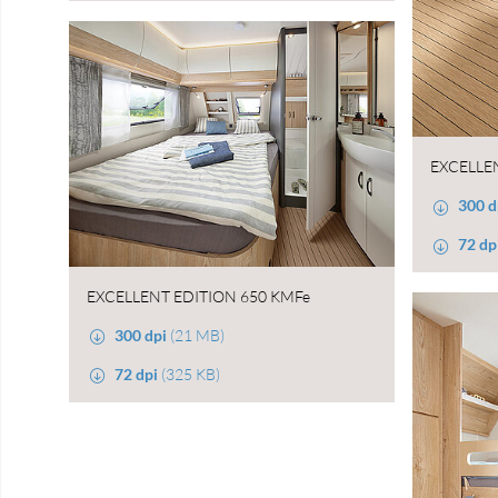
EXCELLE
300 d
72 dp
EXCELLENT EDITION 650 KMFe
300 dpi
(21 MB)
72 dpi
(325 KB)