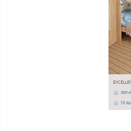
EXCELLE
300 d
72 dp