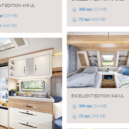
T EDITION 495 UL
300 dpi
(23 MB)
pi
(26 MB)
72 dpi
(438 KB)
i
(488 KB)
EXCELLENT EDITION 540 UL
300 dpi
(24 MB)
72 dpi
(395 KB)