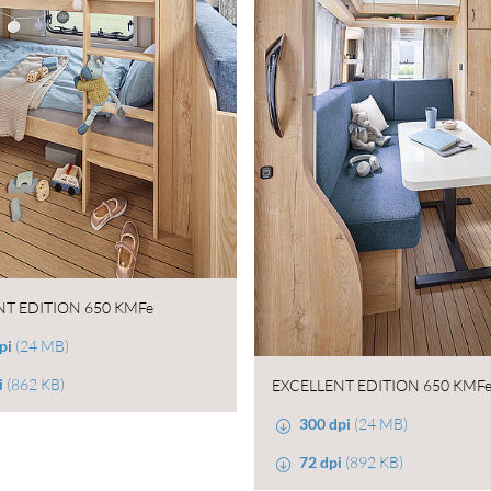
NT EDITION 650 KMFe
pi
(24 MB)
i
(862 KB)
EXCELLENT EDITION 650 KMF
300 dpi
(24 MB)
72 dpi
(892 KB)