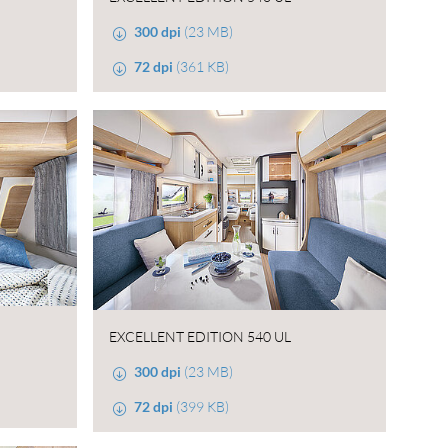
300 dpi
(23 MB)
72 dpi
(361 KB)
EXCELLENT EDITION 540 UL
300 dpi
(23 MB)
72 dpi
(399 KB)