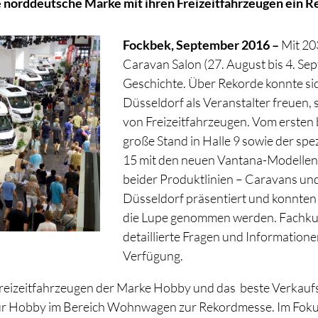
 norddeutsche Marke mit ihren Freizeitfahrzeugen ein R
Fockbek, September 2016 –
Mit 20
Caravan Salon (27. August bis 4. Sep
Geschichte. Über Rekorde konnte sic
Düsseldorf als Veranstalter freuen,
von Freizeitfahrzeugen. Vom ersten 
große Stand in Halle 9 sowie der spe
15 mit den neuen Vantana-Modellen 
beider Produktlinien – Caravans un
Düsseldorf präsentiert und konnten
die Lupe genommen werden. Fachkun
detaillierte Fragen und Information
Verfügung.
reizeitfahrzeugen der Marke Hobby und das beste Verkaufs
r Hobby im Bereich Wohnwagen zur Rekordmesse. Im Fokus