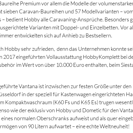
Baureihe Premium vor allem die Modelle der volumenstarken
amt sieben Caravan-Baureihen und 57 Modellvarianten – vo
– bedient Hobby alle Caravaning-Ansprüche. Besonders ge
usgerichtete Varianten mit Doppel- und Einzelbetten. Vor a
mer entwickelten sich auf Anhieb zu Bestsellern.
ich Hobby sehr zufrieden, denn das Unternehmen konnte se
on 2017 eingeführten Vollausstattung HobbyKomplett bei d
behör im Wert von über 10.000 Euro enthalten, beim Siesta
eführte Vantana ist inzwischen zur festen Größe unter den 
sseldorf in der speziell für Kastenwagen eingerichteten Hal
hem Kompaktwaschraum (K60 Fs und K65 Es) trugen wesentli
nso wie der exklusiv von Hobby und Dometic für den Vantan
m eines normalen Oberschranks aufweist und als quer eingeb
mögen von 90 Litern aufwartet – eine echte Weltneuheit!