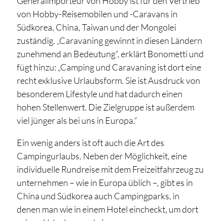
Generalimporteur von Hobby ist für den Vertrieb
von Hobby-Reisemobilen und -Caravans in
Südkorea, China, Taiwan und der Mongolei
zuständig. „Caravaning gewinnt in diesen Ländern
zunehmend an Bedeutung“, erklärt Bonometti und
fügt hinzu: „Camping und Caravaning ist dort eine
recht exklusive Urlaubsform. Sie ist Ausdruck von
besonderem Lifestyle und hat dadurch einen
hohen Stellenwert. Die Zielgruppe ist außerdem
viel jünger als bei uns in Europa.“
Ein wenig anders ist oft auch die Art des
Campingurlaubs. Neben der Möglichkeit, eine
individuelle Rundreise mit dem Freizeitfahrzeug zu
unternehmen – wie in Europa üblich –, gibt es in
China und Südkorea auch Campingparks, in
denen man wie in einem Hotel eincheckt, um dort