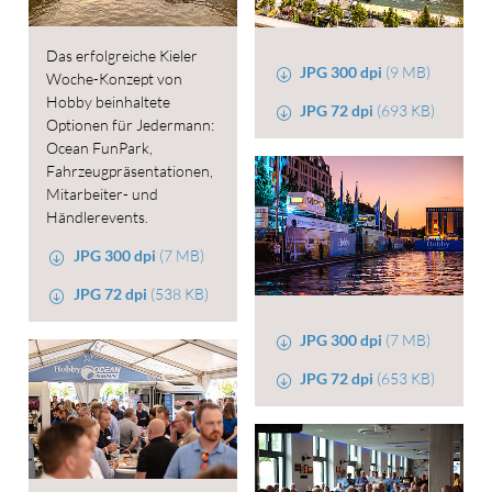
Das erfolgreiche Kieler
JPG 300 dpi
(9 MB)
Woche-Konzept von
Hobby beinhaltete
JPG 72 dpi
(693 KB)
Optionen für Jedermann:
Ocean FunPark,
Fahrzeugpräsentationen,
Mitarbeiter- und
Händlerevents.
JPG 300 dpi
(7 MB)
JPG 72 dpi
(538 KB)
JPG 300 dpi
(7 MB)
JPG 72 dpi
(653 KB)