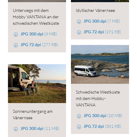
Unterwegs mit dem
Idyllischer Vänernsee
Hobby VANTANA an der
JPG 300 dpi
(7 MB)
schwedischen Westküste
JPG 72 dpi
(191 KB)
JPG 300 dpi
(8 MB)
JPG 72 dpi
(277 KB)
Schwedische Westküste
mit dem Hobby-
VANTANA
Sonnenuntergang am
JPG 300 dpi
(10 MB)
Vänernsee
JPG 72 dpi
(381 KB)
JPG 300 dpi
(11 MB)