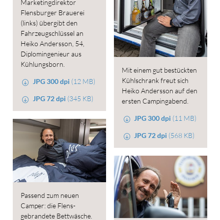
Marketingdirektor
Flensburger Brauerei
(links) übergibt den
Fahrzeugschlüssel an
Heiko Andersson, 54,
Diplomingenieur aus
Kühlungsborn.
Mit einem gut bestückten
Kühlschrank freut sich
JPG 300 dpi
(12 MB)
Heiko Andersson auf den
JPG 72 dpi
(345 KB)
ersten Campingabend.
JPG 300 dpi
(11 MB)
JPG 72 dpi
(568 KB)
Passend zum neuen
Camper: die Flens-
gebrandete Bettwäsche.