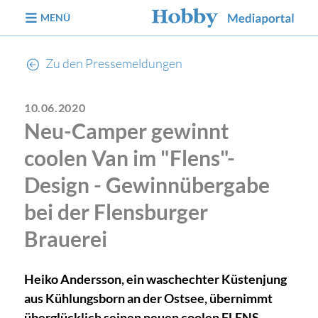
zum Inhalt
MENÜ
Zu den Pressemeldungen
10.06.2020
Neu-Camper gewinnt
coolen Van im "Flens"-
Design - Gewinnübergabe
bei der Flensburger
Brauerei
Heiko Andersson, ein waschechter Küstenjung
aus Kühlungsborn an der Ostsee, übernimmt
überglücklich seinen neuen coolen FLENS-