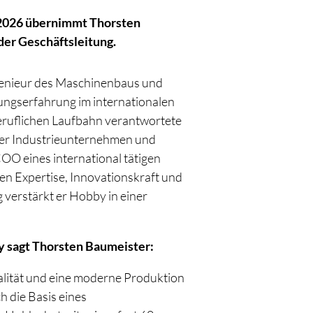
i 2026 übernimmt Thorsten
der Geschäftsleitung.
genieur des Maschinenbaus und
ungserfahrung im internationalen
beruflichen Laufbahn verantwortete
ter Industrieunternehmen und
COO eines international tätigen
en Expertise, Innovationskraft und
verstärkt er Hobby in einer
y sagt Thorsten Baumeister:
lität und eine moderne Produktion
h die Basis eines