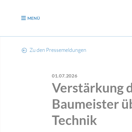
zum Inhalt
MENÜ
Zu den Pressemeldungen
01.07.2026
Verstärkung d
Baumeister ü
Technik