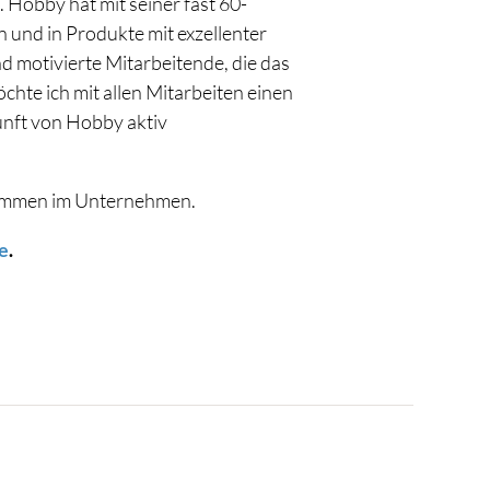
Hobby hat mit seiner fast 60-
n und in Produkte mit exzellenter
d motivierte Mitarbeitende, die das
te ich mit allen Mitarbeiten einen
unft von Hobby aktiv
lkommen im Unternehmen.
e
.