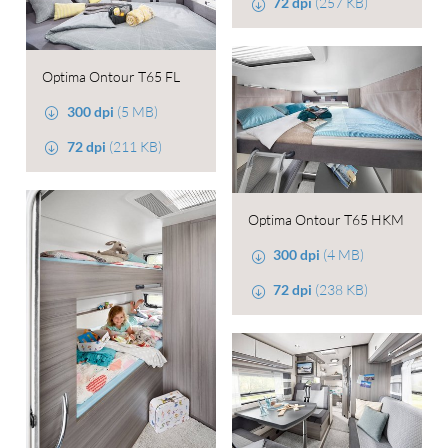
72 dpi
(257 KB)
Optima Ontour T65 FL
300 dpi
(5 MB)
72 dpi
(211 KB)
Optima Ontour T65 HKM
300 dpi
(4 MB)
72 dpi
(238 KB)