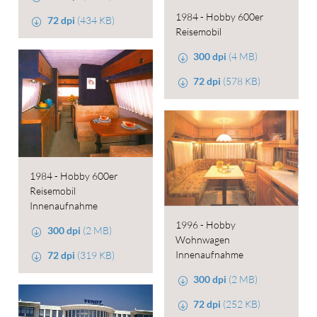
1984 - Hobby 600er
72 dpi
(434 KB)
Reisemobil
300 dpi
(4 MB)
72 dpi
(578 KB)
1984 - Hobby 600er
Reisemobil
Innenaufnahme
1996 - Hobby
300 dpi
(2 MB)
Wohnwagen
Innenaufnahme
72 dpi
(319 KB)
300 dpi
(2 MB)
72 dpi
(252 KB)