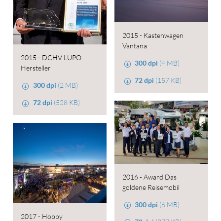
2015 - Kastenwagen
Vantana
2015 - DCHV LUPO
300 dpi
(4 MB)
Hersteller
72 dpi
(157 KB)
300 dpi
(2 MB)
72 dpi
(528 KB)
2016 - Award Das
goldene Reisemobil
300 dpi
(6 MB)
2017 - Hobby