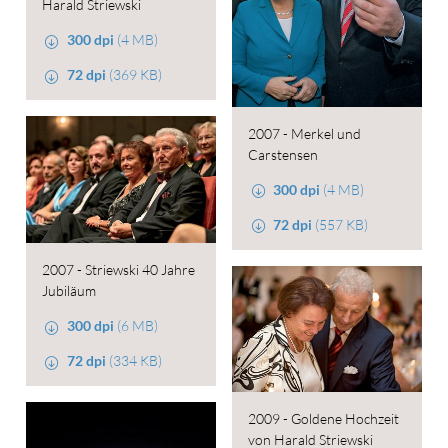
Harald Striewski
300 dpi
(4 MB)
72 dpi
(369 KB)
2007 - Merkel und
Carstensen
300 dpi
(4 MB)
72 dpi
(557 KB)
2007 - Striewski 40 Jahre
Jubiläum
300 dpi
(6 MB)
72 dpi
(334 KB)
2009 - Goldene Hochzeit
von Harald Striewski