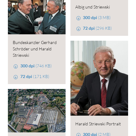
Albig und Striewski
300 dpi
(3 MB)
72 dpi
(296 KB)
Bundeskanzler Gerhard
Schröder und Harald
Striewski
300 dpi
(746 KB)
72 dpi
(171 KB)
Harald Striewski Portrait
300 dpi
(2 MB)