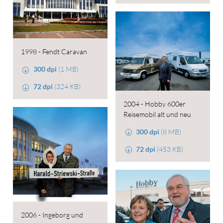
1998 - Fendt Caravan
300 dpi
(1 MB)
72 dpi
(324 KB)
2004 - Hobby 600er
Reisemobil alt und neu
300 dpi
(8 MB)
72 dpi
(453 KB)
2006 - Ingeborg und