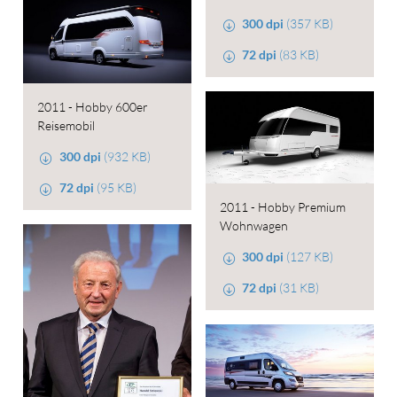
300 dpi
(357 KB)
72 dpi
(83 KB)
2011 - Hobby 600er
Reisemobil
300 dpi
(932 KB)
72 dpi
(95 KB)
2011 - Hobby Premium
Wohnwagen
300 dpi
(127 KB)
72 dpi
(31 KB)