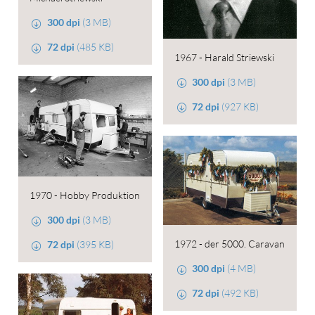
300 dpi
(3 MB)
72 dpi
(485 KB)
1967 - Harald Striewski
300 dpi
(3 MB)
72 dpi
(927 KB)
1970 - Hobby Produktion
300 dpi
(3 MB)
1972 - der 5000. Caravan
72 dpi
(395 KB)
300 dpi
(4 MB)
72 dpi
(492 KB)