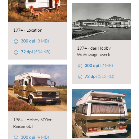
1974 - Location
300 dpi
(3 MB)
1974 - das Hobby
72 dpi
(504 KB)
Wohnwagenwerk
300 dpi
(2 MB)
72 dpi
(312 KB)
1984 - Hobby 600er
Reisemobil
300 dpi
(4 MB)