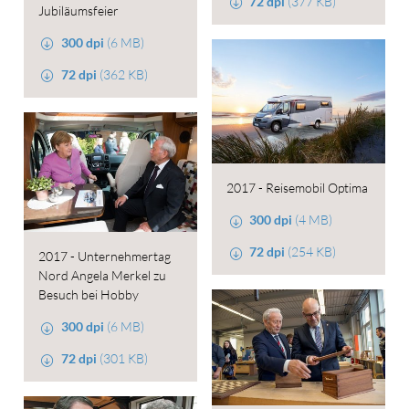
72 dpi
(377 KB)
Jubiläumsfeier
300 dpi
(6 MB)
72 dpi
(362 KB)
2017 - Reisemobil Optima
300 dpi
(4 MB)
72 dpi
(254 KB)
2017 - Unternehmertag
Nord Angela Merkel zu
Besuch bei Hobby
300 dpi
(6 MB)
72 dpi
(301 KB)