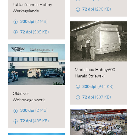
Luftaufnahme Hobby
72 dpi
(290 KB)
Werksgelände
300 dpi
(2 MB)
72 dpi
(585 KB)
Modellbau Hobby600
Harald Striewski
300 dpi
(944 KB)
Oldie vor
72 dpi
(387 KB)
Wohnwagenwerk
300 dpi
(2 MB)
72 dpi
(435 KB)