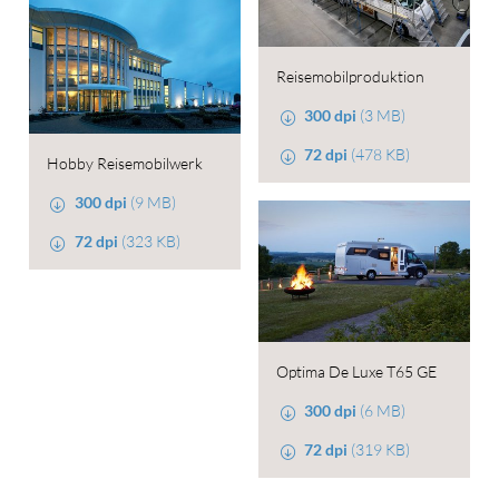
Reisemobilproduktion
300 dpi
(3 MB)
72 dpi
(478 KB)
Hobby Reisemobilwerk
300 dpi
(9 MB)
72 dpi
(323 KB)
Optima De Luxe T65 GE
300 dpi
(6 MB)
72 dpi
(319 KB)