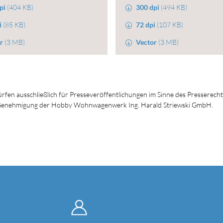
pi
(404 KB)
300 dpi
(494 KB)
i
(85 KB)
72 dpi
(107 KB)
r
(3 MB)
Vector
(3 MB)
dürfen ausschließlich für Presseveröffentlichungen im Sinne des Presserech
en Genehmigung der Hobby Wohnwagenwerk Ing. Harald Striewski GmbH.