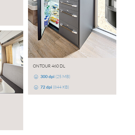
ONTOUR 460 DL
300 dpi
(25 MB)
72 dpi
(844 KB)