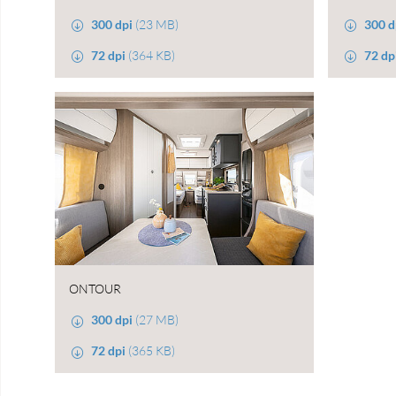
300 dpi
(23 MB)
300 d
72 dpi
(364 KB)
72 dp
ONTOUR
300 dpi
(27 MB)
72 dpi
(365 KB)