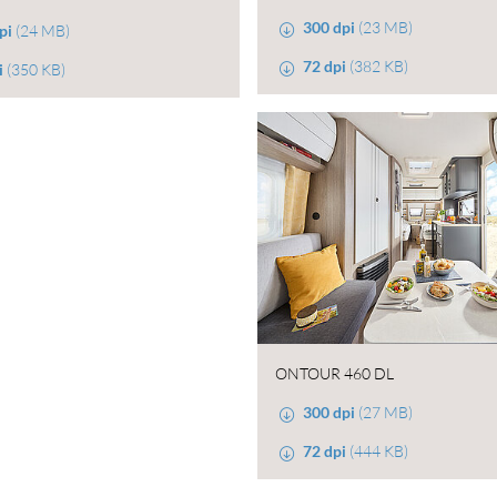
300 dpi
(23 MB)
pi
(24 MB)
72 dpi
(382 KB)
i
(350 KB)
ONTOUR 460 DL
300 dpi
(27 MB)
72 dpi
(444 KB)