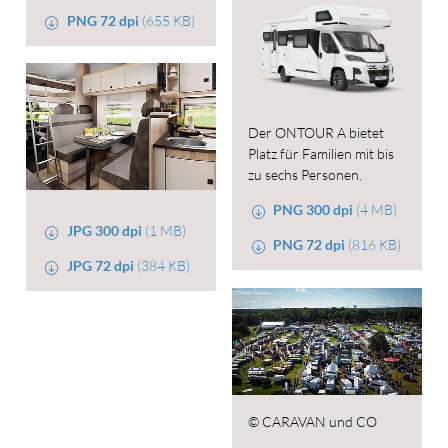
PNG 72 dpi
(655 KB)
Der ONTOUR A bietet
Platz für Familien mit bis
zu sechs Personen.
PNG 300 dpi
(4 MB)
JPG 300 dpi
(1 MB)
PNG 72 dpi
(816 KB)
JPG 72 dpi
(384 KB)
© CARAVAN und CO