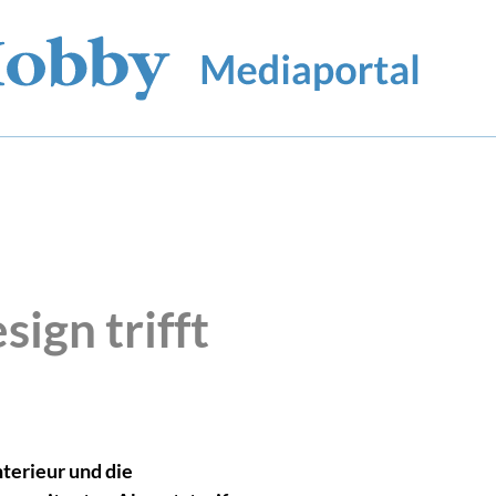
gn trifft
terieur und die