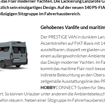
das Flair moderner Yachten. Die Lackierung Lanzarote G
ich sein einzigartiges Design. Auf der neuen 140 PS-FIA
oßzügigen Sitzgruppe im Fahrerhausbereich.
Gehobenes Vanlife und maritim
Der PRESTIGE VAN in dunklem Lanz
Akzentstreifen auf FIAT-Basis mit 1
ausstellbaren, doppelt verglasten 
einem außergewöhnlichen Ambiente. D
das Design moderner Yachten. Im F
kommt das maritime Flair noch besse
indirekte Beleuchtung an den Obers
zeitgemäße Ausstattungslinie des P
HOBBY
CONNECT-System für Steue
rt. So können Urlauber unter anderem die Ambientebeleuc
efon steuern. Neben einer Sitzgruppe im Fahrerhausbereich