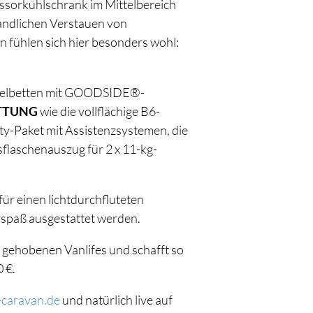
sorkühlschrank im Mittelbereich
andlichen Verstauen von
n fühlen sich hier besonders wohl:
inzelbetten mit GOODSIDE®-
TTUNG
wie die vollflächige B6-
ty-Paket mit Assistenzsystemen, die
sflaschenauszug für 2 x 11-kg-
 einen lichtdurchfluteten
rspaß ausgestattet werden.
gehobenen Vanlifes und schafft so
 €.
caravan.de
und natürlich live auf