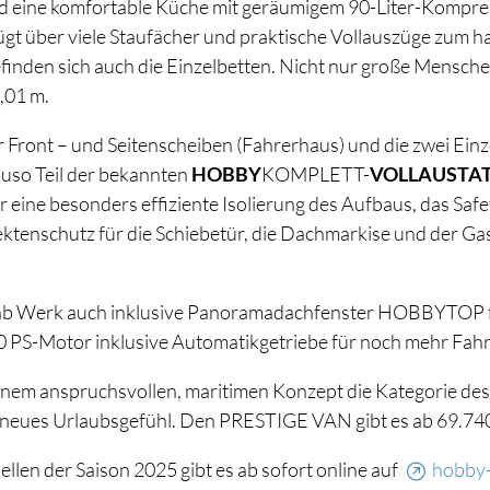
eine komfortable Küche mit geräumigem 90-Liter-Kompres
t über viele Staufächer und praktische Vollauszüge zum h
finden sich auch die Einzelbetten. Nicht nur große Mensche
,01 m.
Front – und Seitenscheiben (Fahrerhaus) und die zwei E
uso Teil der bekannten
HOBBY
KOMPLETT-
VOLLAUSTA
ine besonders effiziente Isolierung des Aufbaus, das Safe
sektenschutz für die Schiebetür, die Dachmarkise und der Ga
b Werk auch inklusive Panoramadachfenster HOBBYTOP für
0 PS-Motor inklusive Automatikgetriebe für noch mehr Fah
em anspruchsvollen, maritimen Konzept die Kategorie des 
 neues Urlaubsgefühl. Den PRESTIGE VAN gibt es ab 69.740
llen der Saison 2025 gibt es ab sofort online auf
hobby-