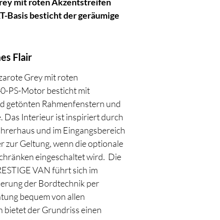
rey mit roten Akzentstreifen
T-Basis besticht der geräumige
es Flair
arote Grey mit roten
40-PS-Motor besticht mit
und getönten Rahmenfenstern und
as Interieur ist inspiriert durch
ahrerhaus und im Eingangsbereich
r zur Geltung, wenn die optionale
chränken eingeschaltet wird. Die
RESTIGE VAN führt sich im
rung der Bordtechnik per
htung bequem von allen
 bietet der Grundriss einen