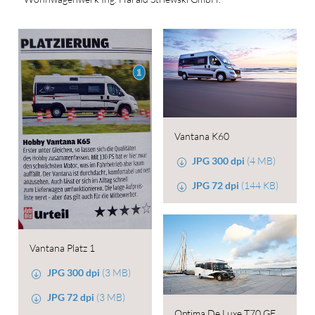
Vantana K60
JPG 300 dpi
(4 MB)
JPG 72 dpi
(144 KB)
Vantana Platz 1
JPG 300 dpi
(3 MB)
JPG 72 dpi
(3 MB)
Optima De Luxe T70 GE