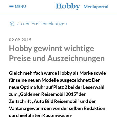
zum Inhalt
MENÜ
Zu den Pressemeldungen
02.09.2015
Hobby gewinnt wichtige
Preise und Auszeichnungen
Gleich mehrfach wurde Hobby als Marke sowie
für seine neuen Modelle ausgezeichnet: Der
neue Optima fuhr auf Platz 2 bei der Leserwahl
zum „Goldenen Reisemobil 2015“ der
Zeitschrift „Auto Bild Reisemobil“ und der
Vantana gewann den von der selben Redaktion
durchgeführten Kastenwagen-