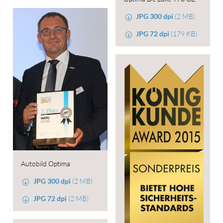
JPG 300 dpi
(2 MB)
JPG 72 dpi
(179 KB)
Autobild Optima
JPG 300 dpi
(2 MB)
JPG 72 dpi
(2 MB)