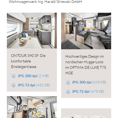
Wohnwagenwerk Ing. Harald Striewski GmbH.
ONTOUR 390 SF: Die
Hochwertiges Design im
komfortable
nordischen Hygge-Look
Einsteigerklasse
im OPTIMA DE LUXE T75
HGE
JPG 300 dpi
(2 MB)
JPG 300 dpi
(690 KB)
JPG 72 dpi
(432 KB)
JPG 72 dpi
(473 KB)