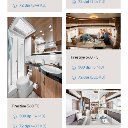
72 dpi
(186 KB)
72 dpi
(244 KB)
Prestige 560 FC
300 dpi
(5 MB)
72 dpi
(221 KB)
Prestige 560 FC
300 dpi
(4 MB)
72 dpi
(403 KB)