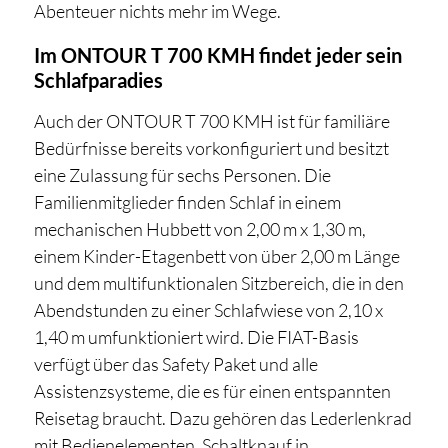
Abenteuer nichts mehr im Wege.
Im ONTOUR T 700 KMH findet jeder sein
Schlafparadies
Auch der ONTOUR T 700 KMH ist für familiäre
Bedürfnisse bereits vorkonfiguriert und besitzt
eine Zulassung für sechs Personen. Die
Familienmitglieder finden Schlaf in einem
mechanischen Hubbett von 2,00 m x 1,30 m,
einem Kinder-Etagenbett von über 2,00 m Länge
und dem multifunktionalen Sitzbereich, die in den
Abendstunden zu einer Schlafwiese von 2,10 x
1,40 m umfunktioniert wird. Die FIAT-Basis
verfügt über das Safety Paket und alle
Assistenzsysteme, die es für einen entspannten
Reisetag braucht. Dazu gehören das Lederlenkrad
mit Bedienelementen, Schaltknauf in