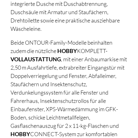
integrierte Dusche mit Duschabtrennung,
Duschsäule mit Armatur und Staufächern,
Drehtoilette sowie eine praktische ausziehbare
Wäscheleine.
Beide ONTOUR-Family-Modelle beinhalten
zudem die nützliche
HOBBY
KOMPLETT-
VOLLAUSTATTUNG
, mit einer Anbaumarkise mit
2,50 m Ausfahrtiefe, extrabreiter Eingangstür mit
Doppelverriegelung und Fenster, Abfalleimer,
Staufächern und Insektenschutz,
Verdunkelungssystem für alle Fenster und
Fahrerhaus, Insektenschutzrollos für alle
Einbaufenster, XPS-Wärmedämmung im GFK-
Boden, schicke Leichtmetallfelgen,
Gasflaschenauszug für 2 x 11-kg-Flaschen und
HOBBY
CONNECT-System zur komfortablen